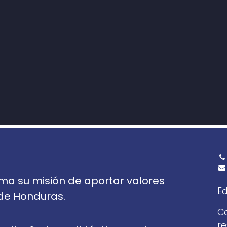
ma su misión de aportar valores
Ed
 de Honduras.
Co
re