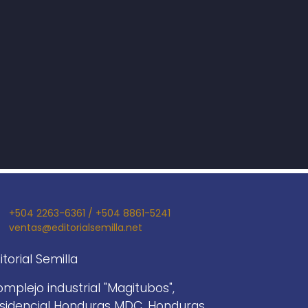
+504 2263-6361 / +504 8861-5241
ventas@editorialsemilla.net
itorial Semilla
mplejo industrial "Magitubos",
sidencial Honduras MDC. Honduras