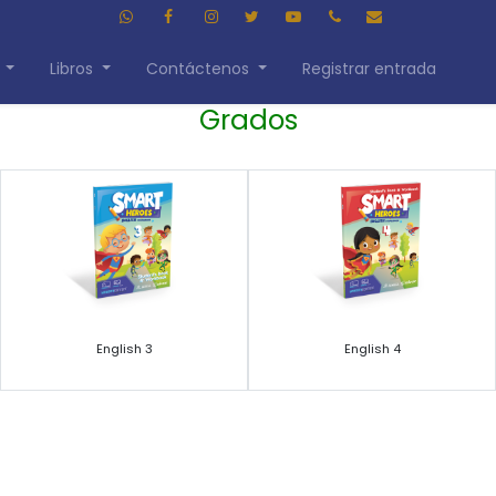
Libros
Contáctenos
Registrar entrada
Grados
English 3
English 4