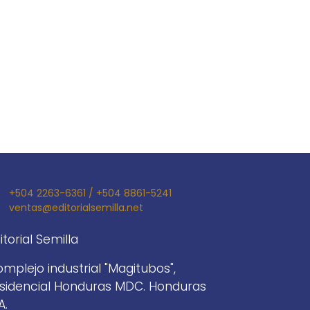
+504 2263-6361 / +504 8861-5241
ventas@editorialsemilla.net
itorial Semilla
mplejo industrial "Magitubos",
sidencial Honduras MDC. Honduras
A.