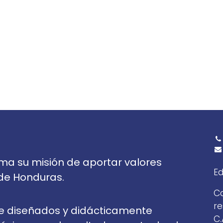
ma su misión de aportar valores
Ed
 de Honduras.
Co
re
e diseñados y didácticamente
C.